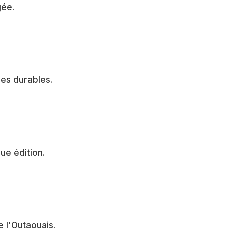
gée.
res durables.
ue édition.
 l'Outaouais.