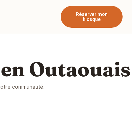
Réserver mon
kiosque
e en Outaouais
à notre communauté.